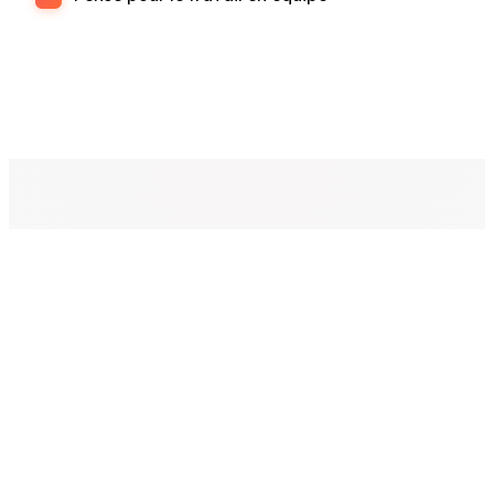
Gérez toutes vos
activités
avec efficacité
Vue d'ensemble et contrôle total sur
votre stratégie